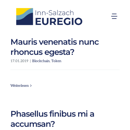
Zum
Inhalt
Togg
springen
Navi
Inn-Salzach-EUREGIO
Mauris venenatis nunc
rhoncus egesta?
Aktuelles
17.01.2019
|
Blockchain
,
Token
Projekte
Weiterlesen
Förderungen
Phasellus finibus mi a
Organisation
accumsan?