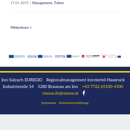
Infos
17.01.2019
|
Management
,
Token
Weiterlesen
Inn-Salzach EUREGIO Regionalmanagement Innviertel-Hausruck
Industriezeile 54 5280 Braunau am Inn
+43 7722 65100-4100
rmooe.ih@rmooe.at
Impressum
Datenschutzerklärung