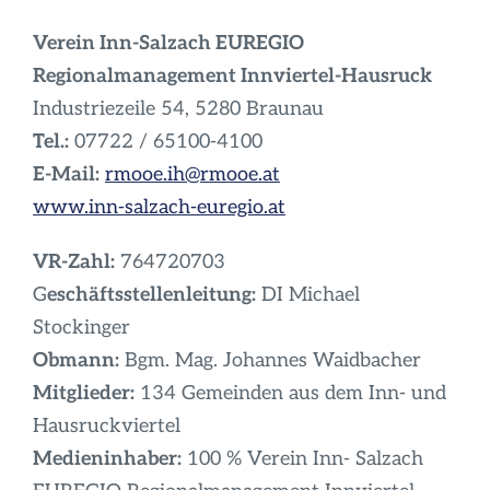
Infos
Verein Inn-Salzach EUREGIO
Regionalmanagement Innviertel-Hausruck
Industriezeile 54, 5280 Braunau
Tel.:
07722 / 65100-4100
E-Mail:
rmooe.ih@rmooe.at
www.inn-salzach-euregio.at
VR-Zahl:
764720703
G
eschäftsstellenleitung:
DI Michael
Stockinger
Obmann:
Bgm. Mag. Johannes Waidbacher
Mitglieder:
134 Gemeinden aus dem Inn- und
Hausruckviertel
Medieninhaber:
100 % Verein Inn- Salzach