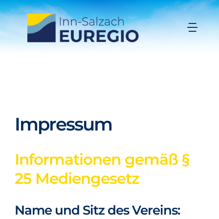
Zum
Inhalt
Togg
springen
Navi
Inn-Salzach-EUREGIO
Aktuelles
Impressum
Projekte
Informationen gemäß §
Förderungen
25 Mediengesetz
Organisation
Name und Sitz des Vereins: