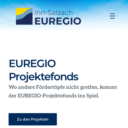
Zum
Inhalt
Togg
springen
Navi
Inn-Salzach-EUREGIO
Aktuelles
EUREGIO
Projekte
Projektefonds
Wo andere Fördertöpfe nicht greifen, kommt
Förderungen
der EUREGIO-Projektefonds ins Spiel.
Organisation
Zu den Projekten