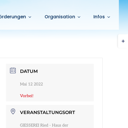
örderungen
Organisation
Infos
Togg
Slid
Bar
Are
DATUM
Mai 12 2022
Vorbei!
VERANSTALTUNGSORT
GIESSEREI Ried - Haus der