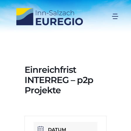
Zum
Inhalt
Togg
springen
Navi
Inn-Salzach-EUREGIO
Aktuelles
Einreichfrist
Projekte
INTERREG – p2p
Projekte
Förderungen
Organisation
DATUM