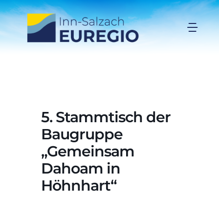
Zum
Inhalt
Togg
springen
Navi
Inn-Salzach-EUREGIO
Aktuelles
5. Stammtisch der
Projekte
Baugruppe
„Gemeinsam
Förderungen
Dahoam in
Höhnhart“
Organisation