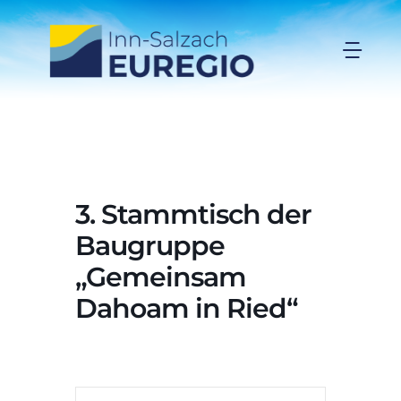
Zum
Inhalt
Togg
springen
Navi
Inn-Salzach-EUREGIO
Aktuelles
3. Stammtisch der
Projekte
Baugruppe
„Gemeinsam
Förderungen
Dahoam in Ried“
Organisation