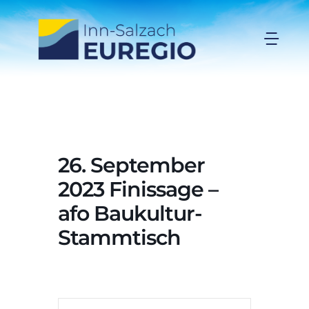
Zum
Inhalt
Togg
springen
Navi
Inn-Salzach-EUREGIO
Aktuelles
26. September
Projekte
2023 Finissage –
afo Baukultur-
Förderungen
Stammtisch
Organisation