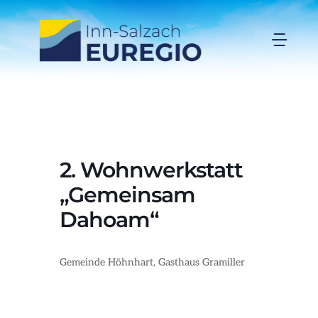
Zum
Inhalt
Togg
springen
Navi
Inn-Salzach-EUREGIO
Aktuelles
2. Wohnwerkstatt
Projekte
„Gemeinsam
Dahoam“
Förderungen
Gemeinde Höhnhart, Gasthaus Gramiller
Organisation