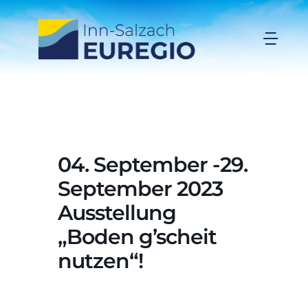
Zum
Inhalt
Togg
springen
Navi
Inn-Salzach-EUREGIO
Aktuelles
04. September -29.
Projekte
September 2023
Ausstellung
Förderungen
„Boden g’scheit
nutzen“!
Organisation