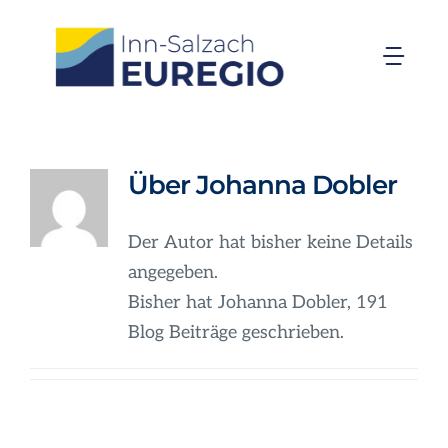
Zum
Inhalt
Togg
springen
Navi
Inn-Salzach-EUREGIO
Über
Johanna Dobler
Aktuelles
Der Autor hat bisher keine Details
Projekte
angegeben.
Bisher hat Johanna Dobler, 191
Förderungen
Blog Beiträge geschrieben.
Organisation