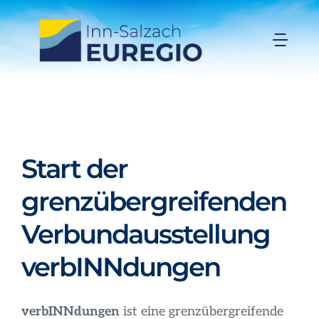
Zum
Inhalt
Togg
springen
Navi
Inn-Salzach-EUREGIO
Aktuelles
Start der
Projekte
grenzübergreifenden
Verbundausstellung
Förderungen
verbINNdungen
Organisation
verbINNdungen
ist eine grenzübergreifende