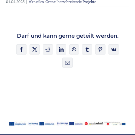
01.04.2025
|
Aktuelles
,
Grenzüberschreitende Projekte
Darf und kann gerne geteilt werden.
Facebook
X
Reddit
LinkedIn
WhatsApp
Tumblr
Pinterest
Vk
E-
Mail