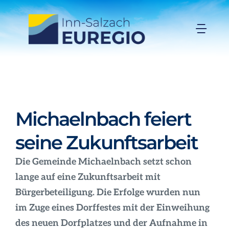
Zum
Inhalt
Togg
springen
Navi
Inn-Salzach-EUREGIO
Aktuelles
Michaelnbach feiert
Projekte
seine Zukunftsarbeit
Die Gemeinde Michaelnbach setzt schon
Förderungen
lange auf eine Zukunftsarbeit mit
Bürgerbeteiligung. Die Erfolge wurden nun
Organisation
im Zuge eines Dorffestes mit der Einweihung
des neuen Dorfplatzes und der Aufnahme in