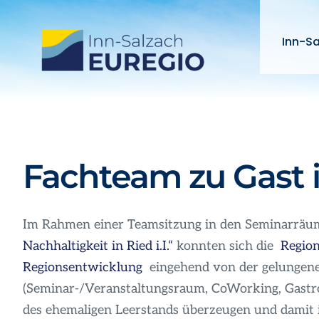
Zum
Inhalt
Inn-S
springen
Fachteam zu Gast 
Im Rahmen einer Teamsitzung in den Seminarräum
Nachhaltigkeit in Ried i.I.“
konnten sich die
Regio
Regionsentwicklung
eingehend von der gelungen
(Seminar-/Veranstaltungsraum, CoWorking, Gastr
des ehemaligen Leerstands überzeugen und damit