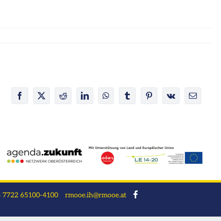
Facebook
X
Reddit
LinkedIn
WhatsApp
Tumblr
Pinterest
Vk
E-
Mail
 7722 65100-4100
rmooe.ih@rmooe.at