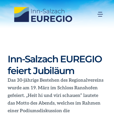
Zum
Inhalt
Togg
springen
Navi
Inn-Salzach-EUREGIO
Aktuelles
Inn-Salzach EUREGIO
Projekte
feiert Jubiläum
Das 30-jährige Bestehen des Regionalvereins
Förderungen
wurde am 19. März im Schloss Ranshofen
gefeiert. „Heit hi und viri schauen“ lautete
Organisation
das Motto des Abends, welches im Rahmen
einer Podiumsdiskussion die