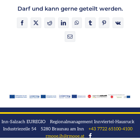
Darf und kann gerne geteilt werden.
Facebook
X
Reddit
LinkedIn
WhatsApp
Tumblr
Pinterest
Vk
E-
Mail
Inn-Salzach EUREGIO Regionalmanagement Innviertel-Hausruck
Industriezeile 54 5280 Braunau am Inn
+43 7722 65100-4100
rmooe.ih@rmooe.at