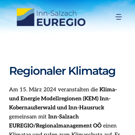
Zum
Inhalt
Togg
springen
Navi
Inn-Salzach-EUREGIO
Aktuelles
Regionaler Klimatag
Projekte
Am 15. März 2024 veranstalten die
Klima-
Förderungen
und Energie Modellregionen (KEM) Inn-
Kobernaußerwald und Inn-Hausruck
gemeinsam mit
Inn-Salzach
Organisation
EUREGIO/Regionalmanagement OÖ
einen
Klimatag und rufen zum Klimaschutz auf. Es