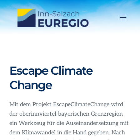
Zum
Inhalt
Togg
springen
Navi
Inn-Salzach-EUREGIO
Aktuelles
Escape Climate
Projekte
Change
Förderungen
Mit dem Projekt EscapeClimateChange wird
der oberinnviertel-bayerischen Grenzregion
Organisation
ein Werkzeug für die Auseinandersetzung mit
dem Klimawandel in die Hand gegeben. Nach