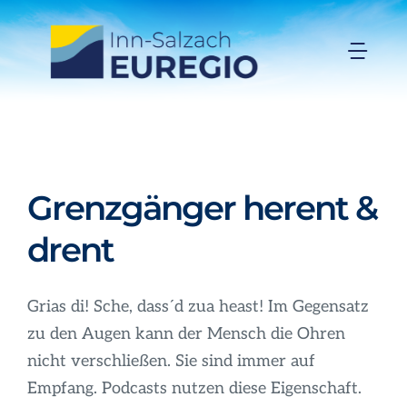
Zum
Inhalt
Togg
springen
Navi
Inn-Salzach-EUREGIO
Aktuelles
Grenzgänger herent &
Projekte
drent
Förderungen
Grias di! Sche, dass´d zua heast! Im Gegensatz
zu den Augen kann der Mensch die Ohren
Organisation
nicht verschließen. Sie sind immer auf
Empfang. Podcasts nutzen diese Eigenschaft.