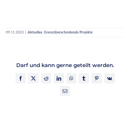
09.11.2023
|
Aktuelles
,
Grenzüberschreitende Projekte
Darf und kann gerne geteilt werden.
Facebook
X
Reddit
LinkedIn
WhatsApp
Tumblr
Pinterest
Vk
E-
Mail