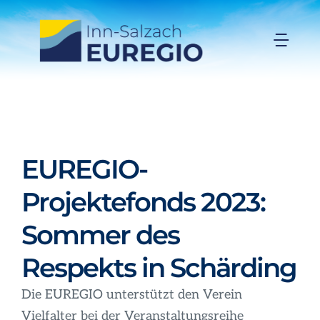
Zum
Inhalt
Togg
springen
Navi
Inn-Salzach-EUREGIO
Aktuelles
EUREGIO-
Projekte
Projektefonds 2023:
Sommer des
Förderungen
Respekts in Schärding
Organisation
Die EUREGIO unterstützt den Verein
Vielfalter bei der Veranstaltungsreihe