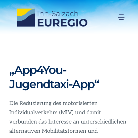
Zum
Inhalt
Togg
springen
Navi
Inn-Salzach-EUREGIO
Aktuelles
„App4You-
Projekte
Jugendtaxi-App“
Förderungen
Die Reduzierung des motorisierten
Individualverkehrs (MIV) und damit
Organisation
verbunden das Interesse an unterschiedlichen
alternativen Mobilitätsformen und