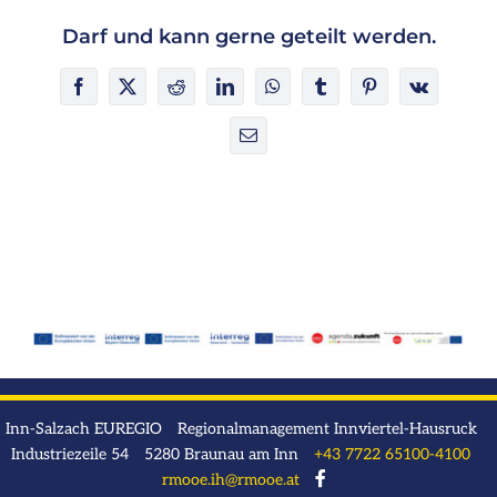
Darf und kann gerne geteilt werden.
Facebook
X
Reddit
LinkedIn
WhatsApp
Tumblr
Pinterest
Vk
E-
Mail
Inn-Salzach EUREGIO Regionalmanagement Innviertel-Hausruck
Industriezeile 54 5280 Braunau am Inn
+43 7722 65100-4100
rmooe.ih@rmooe.at