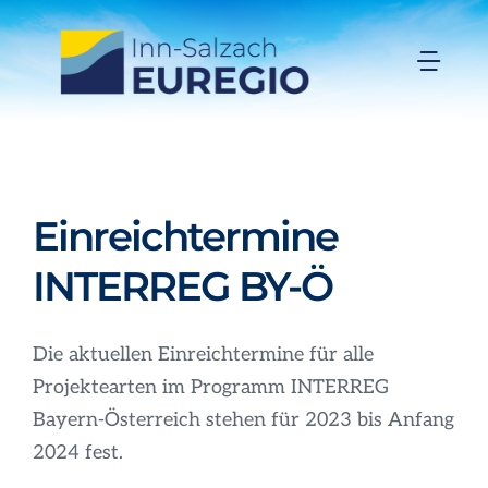
Zum
Inhalt
Togg
springen
Navi
Inn-Salzach-EUREGIO
Aktuelles
Einreichtermine
INTERREG BY-Ö
Projekte
Förderungen
Die aktuellen Einreichtermine für alle
Projektearten im Programm INTERREG
Bayern-Österreich stehen für 2023 bis Anfang
Organisation
2024 fest.