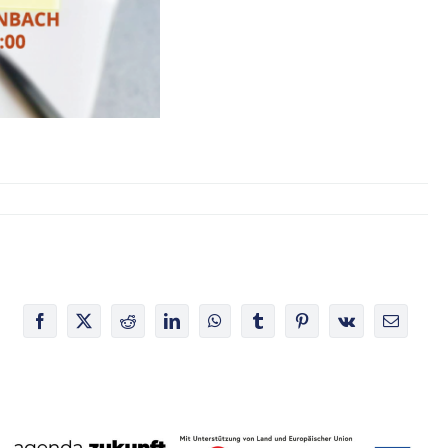
Facebook
X
Reddit
LinkedIn
WhatsApp
Tumblr
Pinterest
Vk
E-
Mail