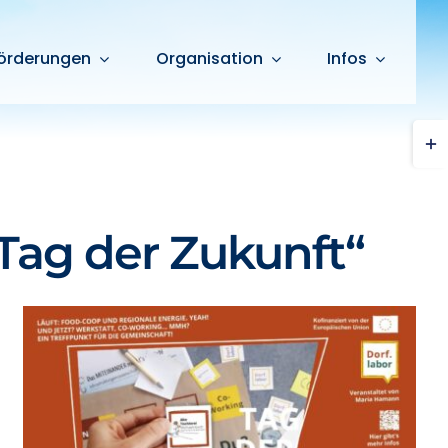
örderungen
Organisation
Infos
Togg
Slid
Bar
Are
„Tag der Zukunft“