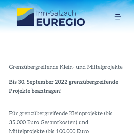
Zum
Inhalt
Togg
springen
Navi
Inn-Salzach-EUREGIO
Aktuelles
Grenzübergreifende Klein- und Mittelprojekte
Projekte
Bis 30. September 2022 grenzübergreifende
Projekte beantragen!
Förderungen
Für grenzübergreifende Kleinprojekte (bis
Organisation
35.000 Euro Gesamtkosten) und
Mittelprojekte (bis 100.000 Euro