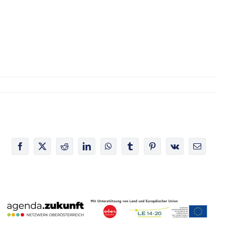
Facebook
X
Reddit
LinkedIn
WhatsApp
Tumblr
Pinterest
Vk
E-
Mail