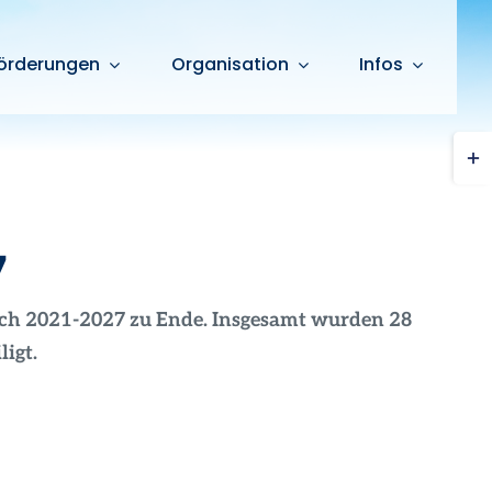
örderungen
Organisation
Infos
Togg
Slid
Bar
Are
7
ich 2021-2027 zu Ende. Insgesamt wurden 28
igt.