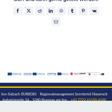
Facebook
X
Reddit
LinkedIn
WhatsApp
Tumblr
Pinterest
Vk
E-
Mail
Inn-Salzach EUREGIO Regionalmanagement Innviertel-Hausruck
Industriezeile 54 5280 Braunau am Inn
+43 7722 65100-4100
rmooe.ih@rmooe.at