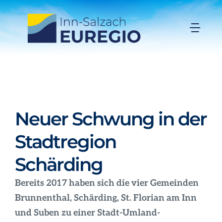
Zum
Inhalt
Togg
springen
Navi
Inn-Salzach-EUREGIO
Aktuelles
Neuer Schwung in der
Projekte
Stadtregion
Schärding
Förderungen
Bereits 2017 haben sich die vier Gemeinden
Organisation
Brunnenthal, Schärding, St. Florian am Inn
und Suben zu einer Stadt-Umland-