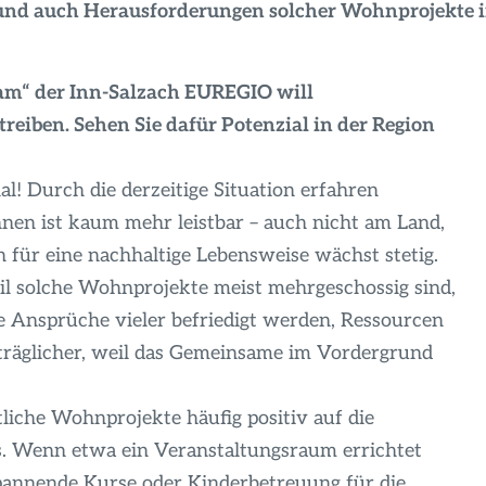
 und auch Herausforderungen solcher Wohnprojekte 
am“ der Inn-Salzach EUREGIO will
eiben. Sehen Sie dafür Potenzial in der Region
al! Durch die derzeitige Situation erfahren
n ist kaum mehr leistbar – auch nicht am Land,
für eine nachhaltige Lebensweise wächst stetig.
il solche Wohnprojekte meist mehrgeschossig sind,
ie Ansprüche vieler befriedigt werden, Ressourcen
erträglicher, weil das Gemeinsame im Vordergrund
liche Wohnprojekte häufig positiv auf die
s. Wenn etwa ein Veranstaltungsraum errichtet
annende Kurse oder Kinderbetreuung für die