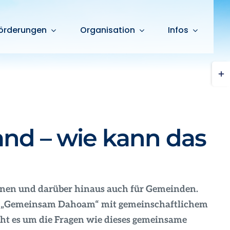
örderungen
Organisation
Infos
Togg
Slid
Bar
Are
nd – wie kann das
nnen und darüber hinaus auch für Gemeinden.
es „Gemeinsam Dahoam“ mit gemeinschaftlichem
ht es um die Fragen wie dieses gemeinsame