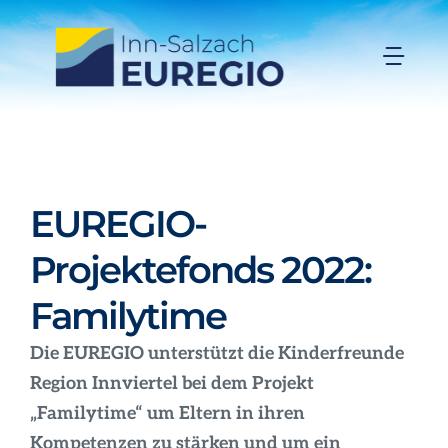
Zum
Inhalt
Togg
springen
Navi
Inn-Salzach-EUREGIO
Aktuelles
EUREGIO-
Projekte
Projektefonds 2022:
Familytime
Förderungen
Die EUREGIO unterstützt die Kinderfreunde
Region Innviertel bei dem Projekt
Organisation
„Familytime“ um Eltern in ihren
Kompetenzen zu stärken und um ein