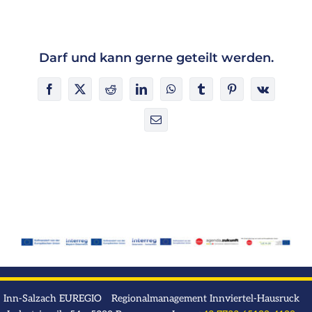
Darf und kann gerne geteilt werden.
Facebook
X
Reddit
LinkedIn
WhatsApp
Tumblr
Pinterest
Vk
E-
Mail
Inn-Salzach EUREGIO Regionalmanagement Innviertel-Hausruck