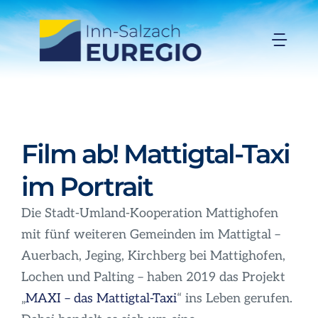
Zum
Inhalt
Togg
springen
Navi
Inn-Salzach-EUREGIO
Aktuelles
Film ab! Mattigtal-Taxi
im Portrait
Projekte
Die Stadt-Umland-Kooperation Mattighofen
Förderungen
mit fünf weiteren Gemeinden im Mattigtal –
Auerbach, Jeging, Kirchberg bei Mattighofen,
Organisation
Lochen und Palting – haben 2019 das Projekt
„
MAXI – das Mattigtal-Taxi
“ ins Leben gerufen.