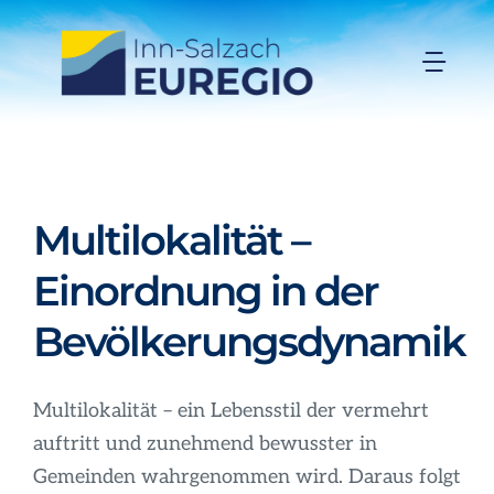
Zum
Inhalt
Togg
springen
Navi
Inn-Salzach-EUREGIO
Aktuelles
M
ultilokalität –
Einordnung in der
Projekte
Bevölkerungsdynamik
Förderungen
Multilokalität – ein Lebensstil der vermehrt
Organisation
auftritt und zunehmend bewusster in
Gemeinden wahrgenommen wird. Daraus folgt