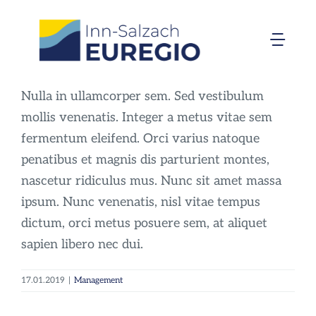
Zum
Inhalt
Togg
springen
Navi
Inn-Salzach-EUREGIO
Nulla in ullamcorper sem. Sed vestibulum
mollis venenatis. Integer a metus vitae sem
Aktuelles
fermentum eleifend. Orci varius natoque
penatibus et magnis dis parturient montes,
Projekte
nascetur ridiculus mus. Nunc sit amet massa
ipsum. Nunc venenatis, nisl vitae tempus
dictum, orci metus posuere sem, at aliquet
Förderungen
sapien libero nec dui.
Organisation
17.01.2019
|
Management