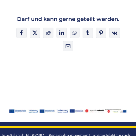
Infos
Darf und kann gerne geteilt werden.
Facebook
X
Reddit
LinkedIn
WhatsApp
Tumblr
Pinterest
Vk
E-
Mail
Inn-Salzach EUREGIO Regionalmanagement Innviertel-Hausruck