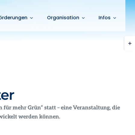
örderungen
Organisation
Infos
Togg
Slid
Bar
Are
er
für mehr Grün“ statt – eine Veranstaltung, die
wickelt werden können.