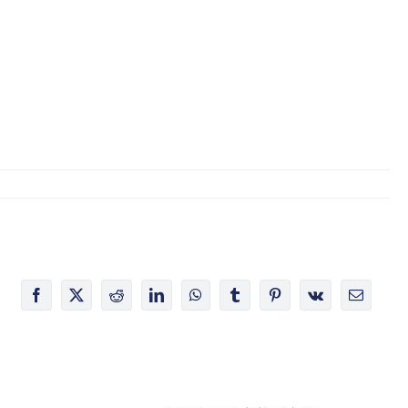
Facebook
X
Reddit
LinkedIn
WhatsApp
Tumblr
Pinterest
Vk
E-
Mail