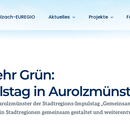
alzach-EUREGIO
Aktuelles
Projekte
F
hr Grün:
lstag in Aurolzmünst
rolzmünster der Stadtregions
‑
Impulstag „Gemeinsam 
in Stadtregionen gemeinsam gestaltet und weiterent