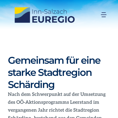
Zum
Inhalt
Togg
springen
Navi
Inn-Salzach-EUREGIO
Aktuelles
Gemeinsam für eine
Projekte
starke Stadtregion
Schärding
Förderungen
Nach dem Schwerpunkt auf der Umsetzung
Organisation
des OÖ‑Aktionsprogramms Leerstand im
vergangenen Jahr richtet die Stadtregion