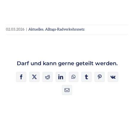
02.03.2026
|
Aktuelles
,
Alltags-Radverkehrsnetz
Darf und kann gerne geteilt werden.
Facebook
X
Reddit
LinkedIn
WhatsApp
Tumblr
Pinterest
Vk
E-
Mail