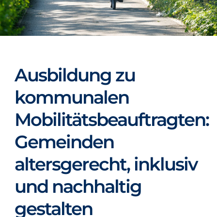
Projekte
Infos
Förderungen
Organisation
Ausbildung zu
kommunalen
Infos
Mobilitätsbeauftragten:
Gemeinden
altersgerecht, inklusiv
und nachhaltig
gestalten