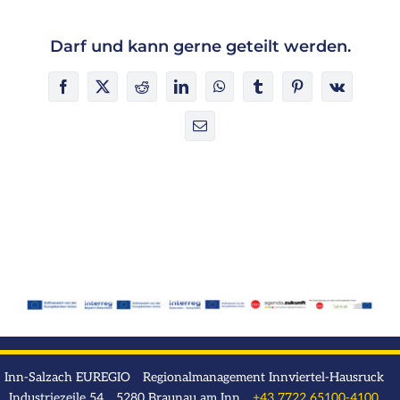
Darf und kann gerne geteilt werden.
Facebook
X
Reddit
LinkedIn
WhatsApp
Tumblr
Pinterest
Vk
E-
Mail
Inn-Salzach EUREGIO Regionalmanagement Innviertel-Hausruck
Industriezeile 54 5280 Braunau am Inn
+43 7722 65100-4100