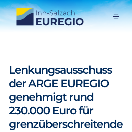
Zum
Inhalt
Togg
springen
Navi
Inn-Salzach-EUREGIO
Aktuelles
Lenkungsausschuss
Projekte
der ARGE EUREGIO
genehmigt rund
Förderungen
230.000 Euro für
Organisation
grenzüberschreitende