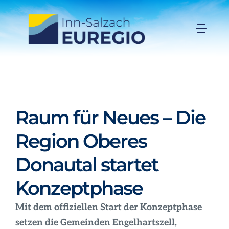
Zum
Inhalt
Togg
springen
Navi
Inn-Salzach-EUREGIO
Aktuelles
Raum für Neues – Die
Projekte
Region Oberes
Donautal startet
Förderungen
Konzeptphase
Organisation
Mit dem offiziellen Start der Konzeptphase
setzen die Gemeinden Engelhartszell,