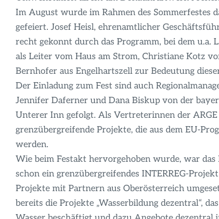
Im August wurde im Rahmen des Sommerfestes da
gefeiert. Josef Heisl, ehrenamtlicher Geschäftsf
recht gekonnt durch das Programm, bei dem u.a. 
als Leiter vom Haus am Strom, Christiane Kotz vo
Bernhofer aus Engelhartszell zur Bedeutung diese
Der Einladung zum Fest sind auch Regionalmanag
Jennifer Daferner und Dana Biskup von der bay
Unterer Inn gefolgt. Als Vertreterinnen der ARG
grenzübergreifende Projekte, die aus dem EU-Pr
werden.
Wie beim Festakt hervorgehoben wurde, war das 
schon ein grenzübergreifendes INTERREG-Projekt
Projekte mit Partnern aus Oberösterreich umgese
bereits die Projekte „Wasserbildung dezentral“, 
Wasser beschäftigt und dazu Angebote dezentral 