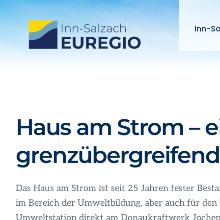
Zum
Inhalt
Inn-S
springen
Haus am Strom – ei
grenzübergreifen
Das Haus am Strom ist seit 25 Jahren fester Best
im Bereich der Umweltbildung, aber auch für den 
Umweltstation direkt am Donaukraftwerk Jochenst