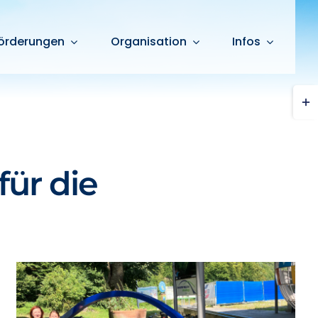
örderungen
Organisation
Infos
Togg
Slid
Bar
Are
für die