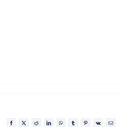
Facebook
X
Reddit
LinkedIn
WhatsApp
Tumblr
Pinterest
Vk
E-