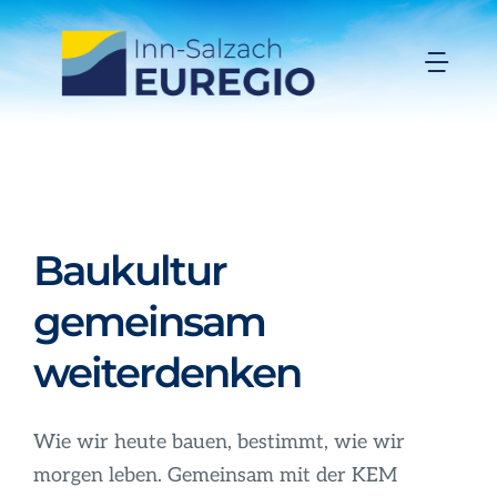
Zum
Inhalt
Togg
springen
Navi
Inn-Salzach-EUREGIO
Aktuelles
Baukultur
Projekte
gemeinsam
Förderungen
weiterdenken
Organisation
Wie wir heute bauen, bestimmt, wie wir
morgen leben. Gemeinsam mit der KEM