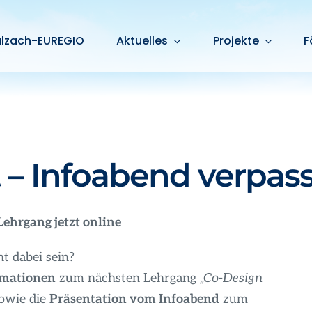
alzach-EUREGIO
Aktuelles
Projekte
F
 – Infoabend verpass
Lehrgang jetzt online
t dabei sein?
rmationen
zum nächsten Lehrgang
„Co-Design
owie die
Präsentation vom Infoabend
zum