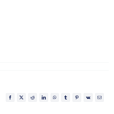
Facebook
X
Reddit
LinkedIn
WhatsApp
Tumblr
Pinterest
Vk
E-
Mail