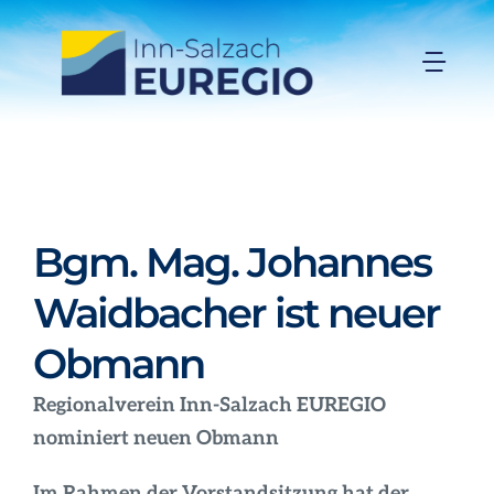
Zum
Inhalt
Togg
springen
Navi
Inn-Salzach-EUREGIO
Aktuelles
Bgm. Mag. Johannes
Projekte
Waidbacher ist neuer
Obmann
Förderungen
Regionalverein Inn-Salzach EUREGIO
Organisation
nominiert neuen Obmann
Im Rahmen der Vorstandsitzung hat der